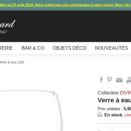
uillet au 23 août 2026. Nous traiterons vos commandes à notre retour. Merci de
s commandes et expéditions. Nous vous donnons rendez-vous à notre retour 
lement par carte bancaire et paypal ne fonctionnent plus
, merci de nous contac
1947
10€ offerts en vous inscrivant à notre newsletter (à partir de 110€ d'achats)
RERIE
BAR & CO
OBJETS DÉCO
NOUVEAUTÉS
Verre à eau 23cl
Collection
DIVI
Verre à eau
Prix unitaire :
5,9
En stock.
Liv