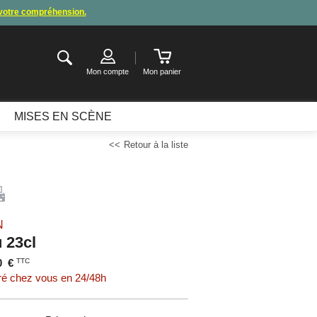
 votre compréhension.
de congés
.
ter ou attendre notre appel pour les consignes.
Mon compte
Mon panier
MISES EN SCÈNE
Retour à la liste
N
 23cl
0
€
TTC
ré chez vous en 24/48h