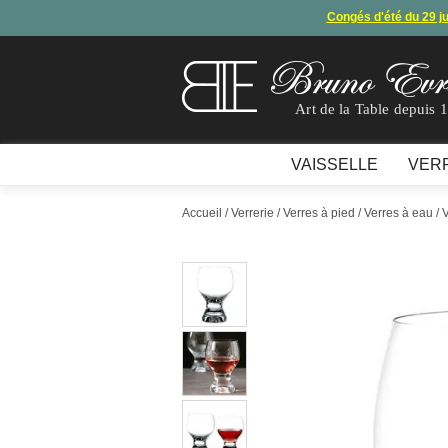
Congés d'été du 29 j
Arret de
En raison d'un souci technique, le mode de règ
Art de la Table depuis 
VAISSELLE
VER
Accueil
/
Verrerie
/
Verres à pied
/
Verres à eau
/ 