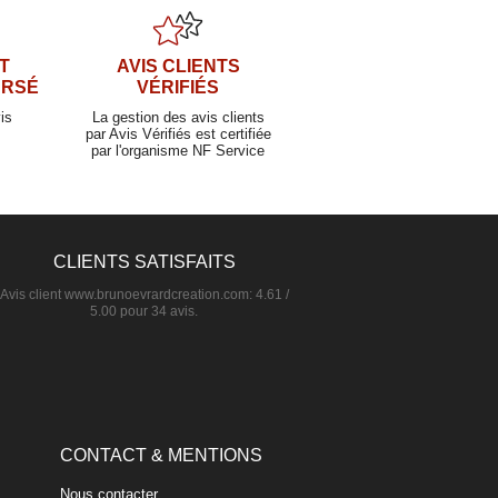
T
AVIS CLIENTS
URSÉ
VÉRIFIÉS
is
La gestion des avis clients
par Avis Vérifiés est certifiée
par l'organisme NF Service
CLIENTS SATISFAITS
Avis client
www.brunoevrardcreation.com
:
4.61
/
5.00
pour
34
avis.
CONTACT & MENTIONS
Nous contacter