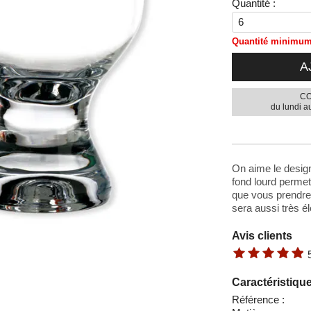
Quantité :
Quantité minimum 
A
CO
du lundi a
On aime le design
fond lourd permet
que vous prendrez 
sera aussi très é
Avis clients
Caractéristiqu
Référence :