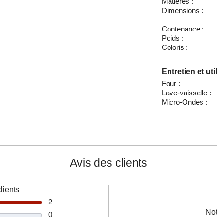
Matières :
Dimensions :
Contenance :
Poids :
Coloris :
Entretien et uti
Four :
Lave-vaisselle :
Micro-Ondes :
Avis des clients
lients
2
Not
0