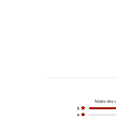
Notes des c
5
4