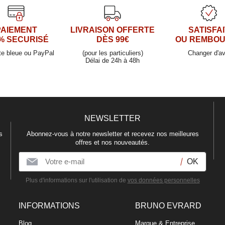
PAIEMENT
LIVRAISON OFFERTE
SATISFAI
% SECURISÉ
DÈS 99€
OU REMBO
te bleue ou PayPal
(pour les particuliers)
Changer d'av
Délai de 24h à 48h
NEWSLETTER
s
Abonnez-vous à notre newsletter et recevez nos meilleures
offres et nos nouveautés.
Plus d'informations sur l'utilisation de
vos données personnelles
INFORMATIONS
BRUNO EVRARD
Blog
Marque & Entreprise