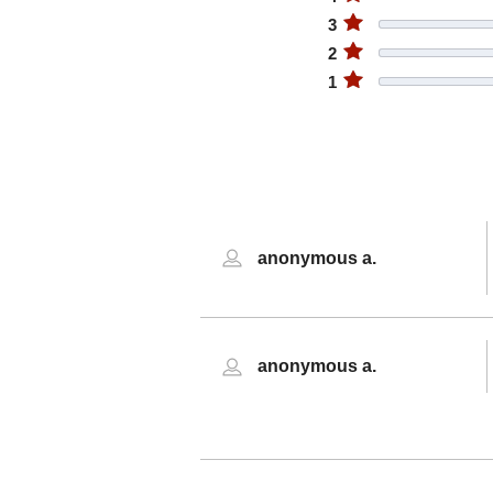
3
2
1
anonymous a.
anonymous a.