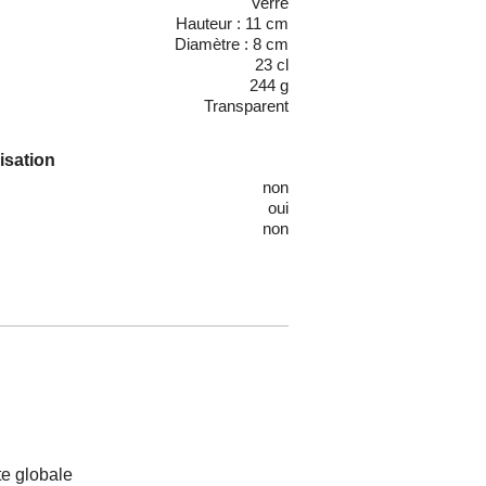
Verre
Hauteur : 11 cm
Diamètre : 8 cm
23 cl
244 g
Transparent
lisation
non
oui
non
e globale