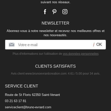
suivant nos réseaux.
NEWSLETTER
Abonnez-vous à notre newsletter et recevez nos meilleures offres et
nos nouveautés.
Plus d'informations sur l'utilisation de
vos données personnelles
CLIENTS SATISFAITS
Avis client
www.brunoevrardcreation.com
:
4.61
/
5.00
pour
34
avis.
SERVICE CLIENT
Route de St Floris 62350 Saint-Venant
03 21 63 17 81
serviceclient@bruno-evrard.com