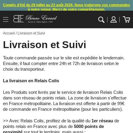
Congés d'été du 29 juillet au 23 août 2026. Nous traiterons vos commandes
à notre retour. Merci de votre compréhension.
Arret des commandes et expéditions. Nous vous donnons rendez-vous à
Art de la Table depuis 1947
notre retour de congés
.
OK
Accueil
/ Livraison et Suivi
En raison d'un souci technique, le mode de règlement par carte bancaire et
paypal ne fonctionnent plus
, merci de nous contacter ou attendre notre
Livraison et Suivi
appel pour les consignes.
10€ offerts en vous inscrivant à notre newsletter (à partir de 110€ d'achats)
Toute commande passée sur le site est expédiée le lendemain.
Ensuite, il faut compter entre 24h et 72h de livraison selon le
choix du transporteur.
La livraison en Relais Colis
Les Produits sont livrés par le service de livraison Relais Colis
dans son réseau de points relais. La zone de livraison s'effectue
en France métropolitaine. La livraison est offerte à partir de 99€
de commande en France métropolitaine (pour les particuliers).
>> Avec Relais Colis, profitez de la qualité du
1er réseau
de
points relais en France avec plus de
5000 points de
proximité
sur tout le territoire, mais aussi :