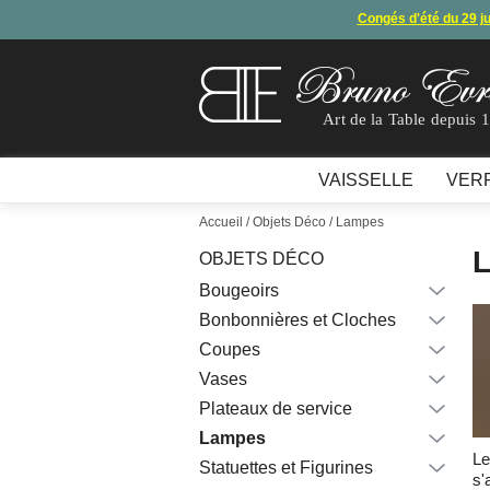
Congés d'été du 29 j
Arret de
En raison d'un souci technique, le mode de règ
Art de la Table depuis 
VAISSELLE
VER
Accueil
/
Objets Déco
/ Lampes
OBJETS DÉCO
Bougeoirs
Bonbonnières et Cloches
Coupes
Vases
Plateaux de service
Lampes
L
Statuettes et Figurines
s'