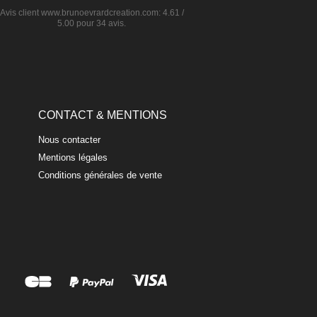
Avis client
www.brunoevrardcreation.com
:
4.61
/
5.00
pour
34
avis.
CONTACT & MENTIONS
Nous contacter
Mentions légales
Conditions générales de vente