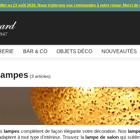
uillet au 23 août 2026. Nous traiterons vos commandes à notre retour. Merci de
s commandes et expéditions. Nous vous donnons rendez-vous à notre retour 
lement par carte bancaire et paypal ne fonctionnent plus
, merci de nous contac
1947
10€ offerts en vous inscrivant à notre newsletter (à partir de 110€ d'achats)
RERIE
BAR & CO
OBJETS DÉCO
NOUVEAUTÉS
Lampes
(3 articles)
es
lampes
complètent de façon élégante votre décoration. Nos
lampe
adaptent à tout type d'intérieur. Trouvez la
lampe de salon
qui sublim