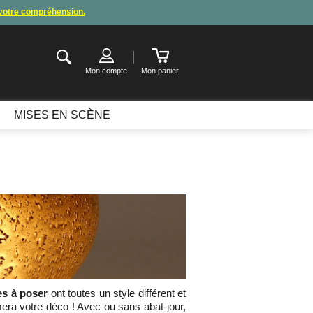
 votre compréhension.
de congés
.
ter ou attendre notre appel pour les consignes.
Mon compte
Mon panier
MISES EN SCÈNE
s à poser
ont toutes un style différent et
era votre déco ! Avec ou sans abat-jour,