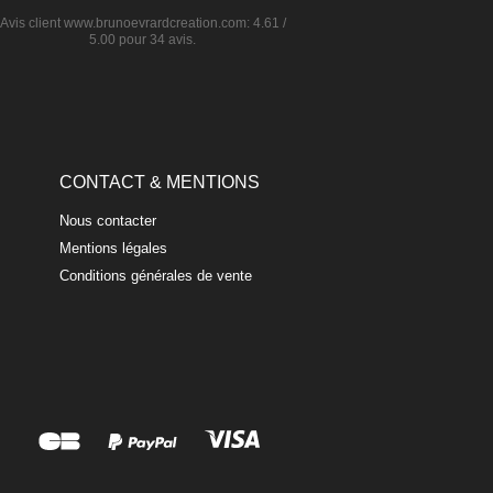
Avis client
www.brunoevrardcreation.com
:
4.61
/
5.00
pour
34
avis.
CONTACT & MENTIONS
Nous contacter
Mentions légales
Conditions générales de vente