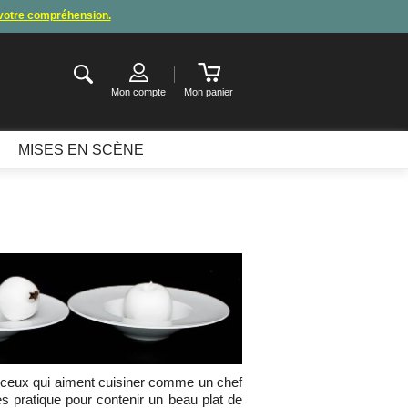
 votre compréhension.
de congés
.
ter ou attendre notre appel pour les consignes.
Mon compte
Mon panier
MISES EN SCÈNE
 ceux qui aiment cuisiner comme un chef
rès pratique pour contenir un beau plat de