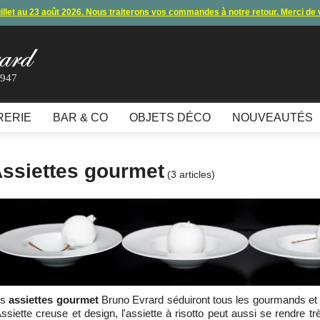
uillet au 23 août 2026. Nous traiterons vos commandes à notre retour. Merci de
s commandes et expéditions. Nous vous donnons rendez-vous à notre retour 
lement par carte bancaire et paypal ne fonctionnent plus
, merci de nous contac
1947
10€ offerts en vous inscrivant à notre newsletter (à partir de 110€ d'achats)
RERIE
BAR & CO
OBJETS DÉCO
NOUVEAUTÉS
ssiettes gourmet
(3 articles)
es
assiettes gourmet
Bruno Evrard séduiront tous les gourmands et
Assiette creuse et design, l'assiette à risotto peut aussi se rendre t