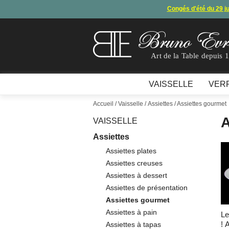
Congés d'été du 29 j
Arret de
En raison d'un souci technique, le mode de règ
Art de la Table depuis 
VAISSELLE
VER
Accueil
/
Vaisselle
/
Assiettes
/ Assiettes gourmet
A
VAISSELLE
Assiettes
Assiettes plates
Assiettes creuses
Assiettes à dessert
Assiettes de présentation
Assiettes gourmet
Assiettes à pain
L
! 
Assiettes à tapas