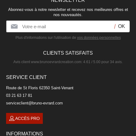
NEWSLETTER
Abonnez-vous à notre newsletter et recevez nos meilleures offres et
nos nouveautés.
Plus d'informations sur l'utilisation de
vos données personnelles
CLIENTS SATISFAITS
Avis client
www.brunoevrardcreation.com
:
4.61
/
5.00
pour
34
avis.
SERVICE CLIENT
Route de St Floris 62350 Saint-Venant
03 21 63 17 81
serviceclient@bruno-evrard.com
ACCÈS PRO
INFORMATIONS