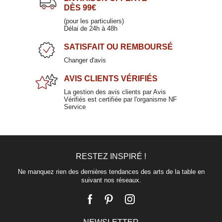
DÈS 99€
(pour les particuliers)
Délai de 24h à 48h
SATISFAIT
OU REMBOURSÉ
Changer d'avis
AVIS CLIENTS
VÉRIFIÉS
La gestion des avis clients par Avis
Vérifiés est certifiée par l'organisme NF
Service
RESTEZ INSPIRÉ !
Ne manquez rien des dernières tendances des arts de la table en
suivant nos réseaux.