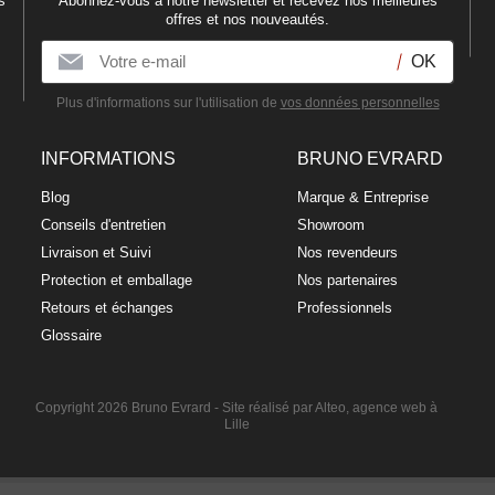
s
Abonnez-vous à notre newsletter et recevez nos meilleures
offres et nos nouveautés.
Plus d'informations sur l'utilisation de
vos données personnelles
INFORMATIONS
BRUNO EVRARD
Blog
Marque & Entreprise
Conseils d'entretien
Showroom
Livraison et Suivi
Nos revendeurs
Protection et emballage
Nos partenaires
Retours et échanges
Professionnels
Glossaire
Copyright 2026 Bruno Evrard -
Site réalisé par Alteo, agence web à
Lille