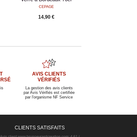
CEPAGE
14,90 €
T
AVIS CLIENTS
URSÉ
VÉRIFIÉS
is
La gestion des avis clients
par Avis Vérifiés est certifiée
par l'organisme NF Service
CLIENTS SATISFAITS
Avis client
www.brunoevrardcreation.com
:
4.61
/