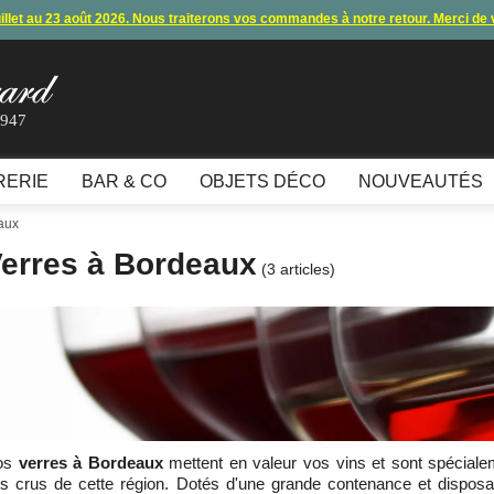
uillet au 23 août 2026. Nous traiterons vos commandes à notre retour. Merci de
s commandes et expéditions. Nous vous donnons rendez-vous à notre retour 
lement par carte bancaire et paypal ne fonctionnent plus
, merci de nous contac
1947
10€ offerts en vous inscrivant à notre newsletter (à partir de 110€ d'achats)
RERIE
BAR & CO
OBJETS DÉCO
NOUVEAUTÉS
aux
erres à Bordeaux
(3 articles)
os
verres à Bordeaux
mettent en valeur vos vins et sont spécialem
s crus de cette région. Dotés d'une grande contenance et disposan