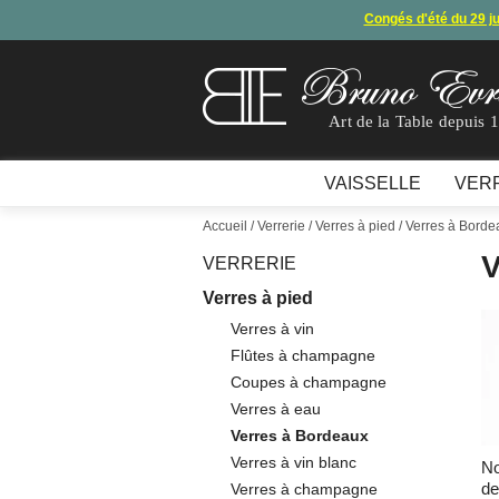
Congés d'été du 29 j
Arret de
En raison d'un souci technique, le mode de règ
Art de la Table depuis 
VAISSELLE
VER
Accueil
/
Verrerie
/
Verres à pied
/ Verres à Borde
V
VERRERIE
Verres à pied
Verres à vin
Flûtes à champagne
Coupes à champagne
Verres à eau
Verres à Bordeaux
Verres à vin blanc
N
de
Verres à champagne