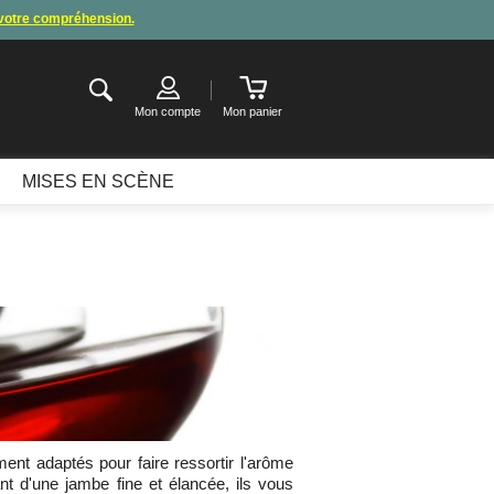
 votre compréhension.
de congés
.
ter ou attendre notre appel pour les consignes.
Mon compte
Mon panier
MISES EN SCÈNE
ent adaptés pour faire ressortir l'arôme
t d'une jambe fine et élancée, ils vous