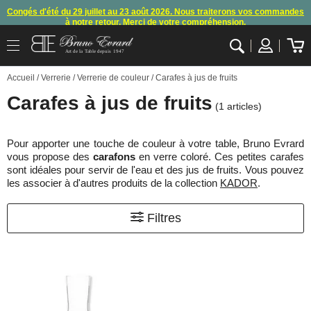
Congés d'été du 29 juillet au 23 août 2026. Nous traiterons vos commandes
à notre retour. Merci de votre compréhension.
Arret des commandes et expéditions. Nous vous donnons rendez-vous à
Art de la Table depuis 1947
notre retour de congés
.
OK
Accueil
/
Verrerie
/
Verrerie de couleur
/ Carafes à jus de fruits
En raison d'un souci technique, le mode de règlement par carte bancaire et
paypal ne fonctionnent plus
, merci de nous contacter ou attendre notre
Carafes à jus de fruits
appel pour les consignes.
(1 articles)
10€ offerts en vous inscrivant à notre newsletter (à partir de 110€ d'achats)
Pour apporter une touche de couleur à votre table, Bruno Evrard
vous propose des
carafons
en verre coloré. Ces petites carafes
sont idéales pour servir de l'eau et des jus de fruits. Vous pouvez
les associer à d'autres produits de la collection
KADOR
.
Filtres