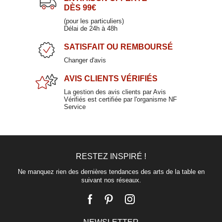
DÈS 99€
(pour les particuliers)
Délai de 24h à 48h
SATISFAIT
OU REMBOURSÉ
Changer d'avis
AVIS CLIENTS
VÉRIFIÉS
La gestion des avis clients par Avis
Vérifiés est certifiée par l'organisme NF
Service
RESTEZ INSPIRÉ !
Ne manquez rien des dernières tendances des arts de la table en
suivant nos réseaux.