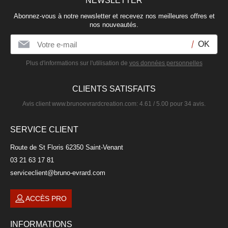
NEWSLETTER
Abonnez-vous à notre newsletter et recevez nos meilleures offres et
nos nouveautés.
Plus d'informations sur l'utilisation de
vos données personnelles
CLIENTS SATISFAITS
Avis client
www.brunoevrardcreation.com
:
4.61
/
5.00
pour
34
avis.
SERVICE CLIENT
Route de St Floris 62350 Saint-Venant
03 21 63 17 81
serviceclient@bruno-evrard.com
ACCÈS PRO
INFORMATIONS