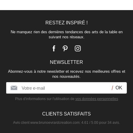
RESTEZ INSPIRÉ !
Ne manquez rien des dernières tendances des arts de la table en
suivant nos réseaux.
NEWSLETTER
Abonnez-vous à notre newsletter et recevez nos meilleures offres et
nos nouveautés.
Plus d'informations sur l'utilisation de
vos données personnelles
CLIENTS SATISFAITS
Avis client
www.brunoevrardcreation.com
:
4.61
/
5.00
pour
34
avis.