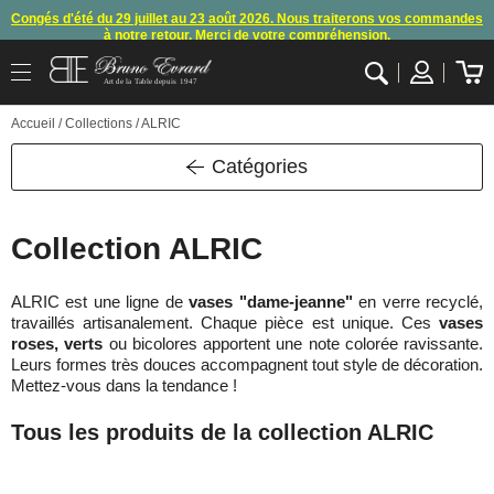
Congés d'été du 29 juillet au 23 août 2026. Nous traiterons vos commandes
à notre retour. Merci de votre compréhension.
Arret des commandes et expéditions. Nous vous donnons rendez-vous à
Art de la Table depuis 1947
notre retour de congés
.
OK
Accueil
/ Collections / ALRIC
En raison d'un souci technique, le mode de règlement par carte bancaire et
paypal ne fonctionnent plus
, merci de nous contacter ou attendre notre
appel pour les consignes.
Catégories
10€ offerts en vous inscrivant à notre newsletter (à partir de 110€ d'achats)
Collection ALRIC
ALRIC est une ligne de
vases "dame-jeanne"
en verre recyclé,
travaillés artisanalement. Chaque pièce est unique. Ces
vases
roses, verts
ou bicolores apportent une note colorée ravissante.
Leurs formes très douces accompagnent tout style de décoration.
Mettez-vous dans la tendance !
Tous les produits de la collection ALRIC