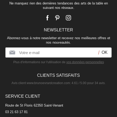
Ne manquez rien des dernières tendances des arts de la table en
suivant nos réseaux.
NEWSLETTER
Abonnez-vous à notre newsletter et recevez nos meilleures offres et
nos nouveautés.
Plus d'informations sur l'utilisation de
vos données personnelles
CLIENTS SATISFAITS
Avis client
www.brunoevrardcreation.com
:
4.61
/
5.00
pour
34
avis.
SERVICE CLIENT
Route de St Floris 62350 Saint-Venant
03 21 63 17 81