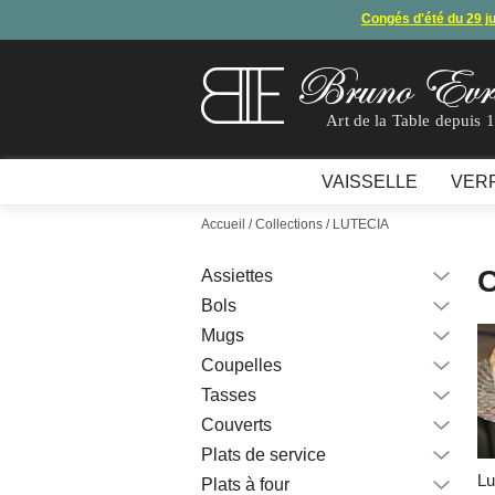
Congés d'été du 29 j
Arret de
En raison d'un souci technique, le mode de règ
Art de la Table depuis 
VAISSELLE
VER
Accueil
/ Collections / LUTECIA
C
Assiettes
Bols
Mugs
Coupelles
Tasses
Couverts
Plats de service
Lu
Plats à four