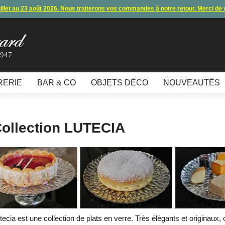
uillet au 23 août 2026. Nous traiterons vos commandes à notre retour. Merci de
s commandes et expéditions. Nous vous donnons rendez-vous à notre retour 
lement par carte bancaire et paypal ne fonctionnent plus
, merci de nous contac
1947
10€ offerts en vous inscrivant à notre newsletter (à partir de 110€ d'achats)
RERIE
BAR & CO
OBJETS DÉCO
NOUVEAUTÉS
ollection LUTECIA
tecia est une collection de plats en verre. Très élégants et originaux, 