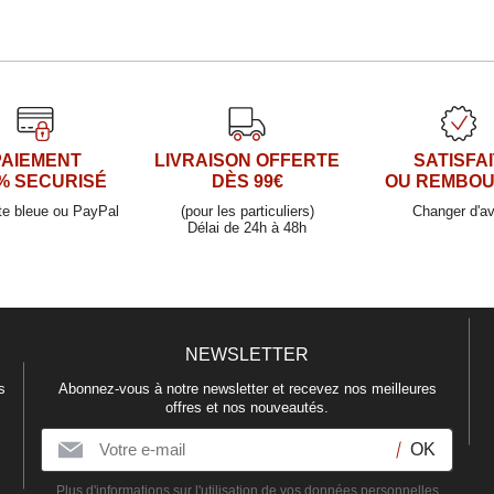
PAIEMENT
LIVRAISON OFFERTE
SATISFAI
% SECURISÉ
DÈS 99€
OU REMBO
te bleue ou PayPal
(pour les particuliers)
Changer d'av
Délai de 24h à 48h
NEWSLETTER
s
Abonnez-vous à notre newsletter et recevez nos meilleures
offres et nos nouveautés.
Plus d'informations sur l'utilisation de
vos données personnelles