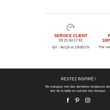
SERVICE CLIENT
03 21 63 17 81
100
Par car
5j/7 - 9h/12h et 13h30/17h
RESTEZ INSPIRÉ !
Ne manquez rien des dernières tendances de
arts de la table en suivant nos réseaux.