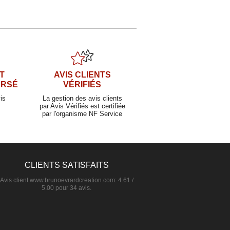
T
AVIS CLIENTS
URSÉ
VÉRIFIÉS
is
La gestion des avis clients
par Avis Vérifiés est certifiée
par l'organisme NF Service
CLIENTS SATISFAITS
Avis client
www.brunoevrardcreation.com
:
4.61
/
5.00
pour
34
avis.