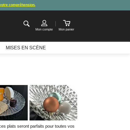
 votre compréhension.
de congés
.
ter ou attendre notre appel pour les consignes.
Mon compte
Mon panier
MISES EN SCÈNE
ces plats seront parfaits pour toutes vos