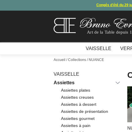
Congés d'été du 29 j
Arret de
En raison d'un souci technique, le mode de règ
Art de la Table depuis 
VAISSELLE
VER
Accueil
/ Collections / NUANCE
C
VAISSELLE
Assiettes
Assiettes plates
Assiettes creuses
Assiettes à dessert
Assiettes de présentation
Assiettes gourmet
Assiettes à pain
NU