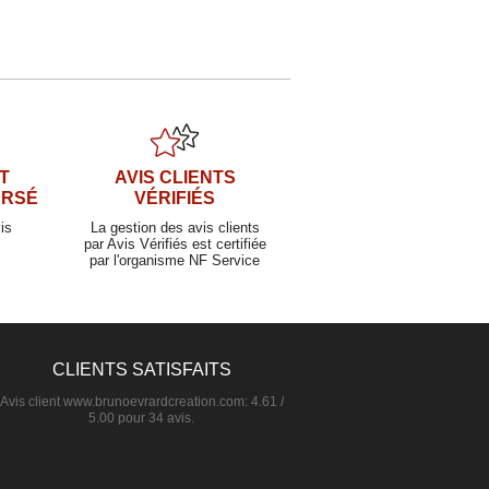
T
AVIS CLIENTS
URSÉ
VÉRIFIÉS
is
La gestion des avis clients
par Avis Vérifiés est certifiée
par l'organisme NF Service
CLIENTS SATISFAITS
Avis client
www.brunoevrardcreation.com
:
4.61
/
5.00
pour
34
avis.