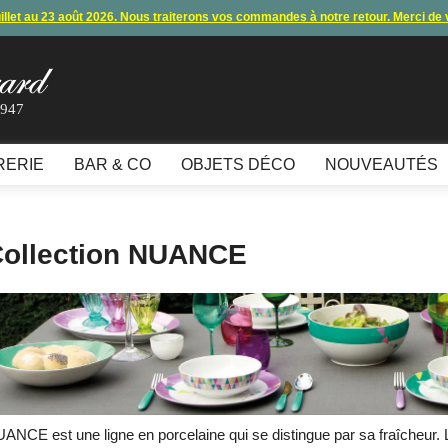
uillet au 23 août 2026. Nous traiterons vos commandes à notre retour. Merci de
s commandes et expéditions. Nous vous donnons rendez-vous à notre retour 
lement par carte bancaire et paypal ne fonctionnent plus
, merci de nous contac
1947
10€ offerts en vous inscrivant à notre newsletter (à partir de 110€ d'achats)
RERIE
BAR & CO
OBJETS DÉCO
NOUVEAUTÉS
ollection NUANCE
ANCE est une ligne en porcelaine qui se distingue par sa fraîcheur