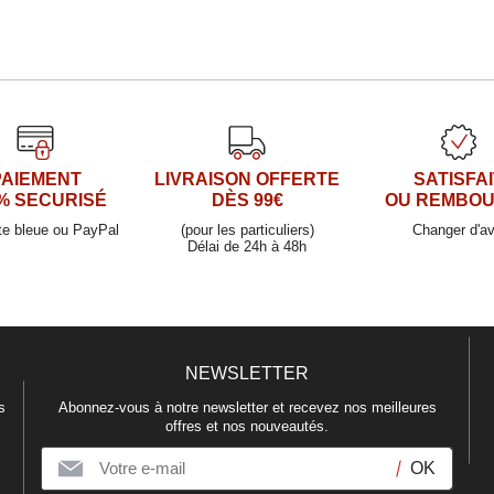
PAIEMENT
LIVRAISON OFFERTE
SATISFAI
% SECURISÉ
DÈS 99€
OU REMBO
te bleue ou PayPal
(pour les particuliers)
Changer d'av
Délai de 24h à 48h
NEWSLETTER
s
Abonnez-vous à notre newsletter et recevez nos meilleures
offres et nos nouveautés.