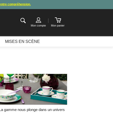
 votre compréhension.
de congés
.
ter ou attendre notre appel pour les consignes.
Mon compte
Mon panier
MISES EN SCÈNE
. La gamme nous plonge dans un univers