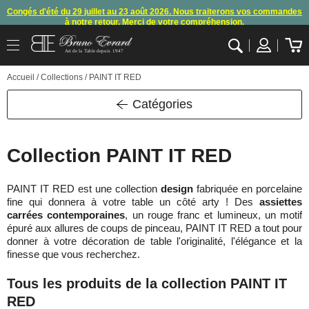
Congés d'été du 29 juillet au 23 août 2026. Nous traiterons vos commandes
à notre retour. Merci de votre compréhension.
Arret des commandes et expéditions. Nous vous donnons rendez-vous à
Art de la Table depuis 1947
notre retour de congés
.
OK
Accueil
/ Collections / PAINT IT RED
En raison d'un souci technique, le mode de règlement par carte bancaire et
paypal ne fonctionnent plus
, merci de nous contacter ou attendre notre
appel pour les consignes.
Catégories
10€ offerts en vous inscrivant à notre newsletter (à partir de 110€ d'achats)
Collection PAINT IT RED
PAINT IT RED est une collection
design
fabriquée en porcelaine
fine qui donnera à votre table un côté arty ! Des
assiettes
carrées contemporaines
, un rouge franc et lumineux, un motif
épuré aux allures de coups de pinceau, PAINT IT RED a tout pour
donner à votre décoration de table l'originalité, l'élégance et la
finesse que vous recherchez.
Tous les produits de la collection PAINT IT
RED