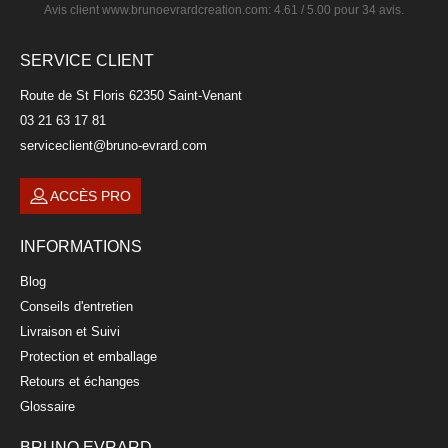
Avis client
www.brunoevrardcreation.com
:
4.61
/
5.00
pour
34
avis.
SERVICE CLIENT
Route de St Floris 62350 Saint-Venant
03 21 63 17 81
serviceclient@bruno-evrard.com
ACCÈS PRO
INFORMATIONS
Blog
Conseils d'entretien
Livraison et Suivi
Protection et emballage
Retours et échanges
Glossaire
BRUNO EVRARD