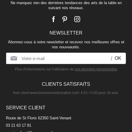
Ne manquez rien des dernières tendances des arts de la table en
suivant nos réseaux.
NEWSLETTER
Abonnez-vous à notre newsletter et recevez nos meilleures offres et
nos nouveautés.
Plus d'informations sur l'utilisation de
vos données personnelles
CLIENTS SATISFAITS
Avis client
www.brunoevrardcreation.com
:
4.61
/
5.00
pour
34
avis.
SERVICE CLIENT
Route de St Floris 62350 Saint-Venant
03 21 63 17 81