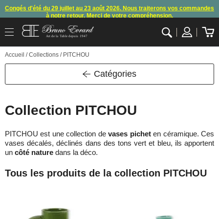
Congés d'été du 29 juillet au 23 août 2026. Nous traiterons vos commandes
à notre retour. Merci de votre compréhension.
Arret des commandes et expéditions. Nous vous donnons rendez-vous à
Art de la Table depuis 1947
notre retour de congés
.
OK
Accueil
/ Collections / PITCHOU
En raison d'un souci technique, le mode de règlement par carte bancaire et
paypal ne fonctionnent plus
, merci de nous contacter ou attendre notre
appel pour les consignes.
Catégories
10€ offerts en vous inscrivant à notre newsletter (à partir de 110€ d'achats)
Collection PITCHOU
PITCHOU est une collection de
vases pichet
en céramique. Ces
vases décalés, déclinés dans des tons vert et bleu, ils apportent
un
côté nature
dans la déco.
Tous les produits de la collection PITCHOU