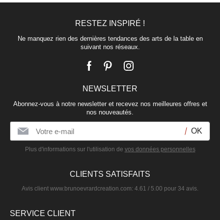
RESTEZ INSPIRÉ !
Ne manquez rien des dernières tendances des arts de la table en
suivant nos réseaux.
NEWSLETTER
Abonnez-vous à notre newsletter et recevez nos meilleures offres et
nos nouveautés.
Plus d'informations sur l'utilisation de
vos données personnelles
CLIENTS SATISFAITS
Avis client
www.brunoevrardcreation.com
:
4.61
/
5.00
pour
34
avis.
SERVICE CLIENT