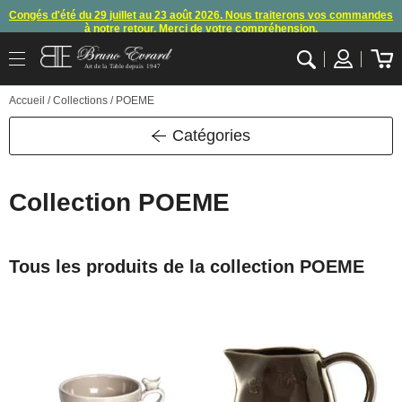
Congés d'été du 29 juillet au 23 août 2026. Nous traiterons vos commandes
à notre retour. Merci de votre compréhension.
Arret des commandes et expéditions. Nous vous donnons rendez-vous à
Art de la Table depuis 1947
notre retour de congés
.
OK
Accueil
/ Collections / POEME
En raison d'un souci technique, le mode de règlement par carte bancaire et
paypal ne fonctionnent plus
, merci de nous contacter ou attendre notre
appel pour les consignes.
Catégories
10€ offerts en vous inscrivant à notre newsletter (à partir de 110€ d'achats)
Collection POEME
Tous les produits de la collection POEME