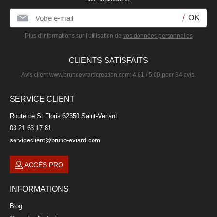
Plus d'informations sur l'utilisation de
vos données personnelles
CLIENTS SATISFAITS
Avis client
www.brunoevrardcreation.com
:
4.61
/
5.00
pour
34
avis.
SERVICE CLIENT
Route de St Floris 62350 Saint-Venant
03 21 63 17 81
serviceclient@bruno-evrard.com
ACCÈS PRO
INFORMATIONS
Blog