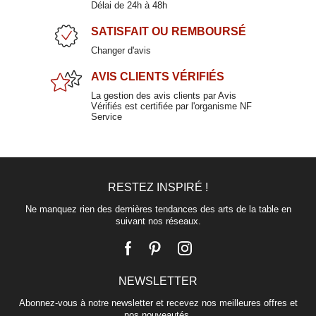
Délai de 24h à 48h
SATISFAIT
OU REMBOURSÉ
Changer d'avis
AVIS CLIENTS
VÉRIFIÉS
La gestion des avis clients par Avis
Vérifiés est certifiée par l'organisme NF
Service
RESTEZ INSPIRÉ !
Ne manquez rien des dernières tendances des arts de la table en
suivant nos réseaux.
NEWSLETTER
Abonnez-vous à notre newsletter et recevez nos meilleures offres et
nos nouveautés.