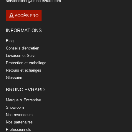
serviceclient@bruno-evrard.com
ACCÈS PRO
Assiette à dessert en porcelaine 21,5cm
INFORMATIONS
CHISSAY
Blog
10,50 €
Conseils d'entretien
Livraison et Suivi
Protection et emballage
Retours et échanges
Glossaire
BRUNO EVRARD
Marque & Entreprise
Showroom
Nos revendeurs
Nos partenaires
Professionnels