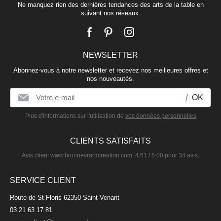
ROUVRAY
Ne manquez rien des dernières tendances des arts de la table en
suivant nos réseaux.
12,90 €
NEWSLETTER
Assiette à dessert en porcelaine 21,5cm
Abonnez-vous à notre newsletter et recevez nos meilleures offres et
NOIZAY
nos nouveautés.
10,50 €
Plus d'informations sur l'utilisation de
vos données personnelles
CLIENTS SATISFAITS
Avis client
www.brunoevrardcreation.com
:
4.61
/
5.00
pour
34
avis.
SERVICE CLIENT
Route de St Floris 62350 Saint-Venant
03 21 63 17 81