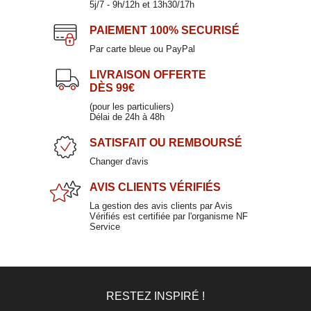
5j/7 - 9h/12h et 13h30/17h
Assiette plate en porcelaine 26,5cm
ROUVRAY
PAIEMENT
100% SECURISÉ
14,50 €
Par carte bleue ou PayPal
LIVRAISON OFFERTE
DÈS 99€
Assiette dessert en porcelaine 23cm
(pour les particuliers)
Délai de 24h à 48h
STRIA
SATISFAIT
OU REMBOURSÉ
10,50 €
Changer d'avis
AVIS CLIENTS
VÉRIFIÉS
La gestion des avis clients par Avis
Vérifiés est certifiée par l'organisme NF
Service
RESTEZ INSPIRÉ !
Assiette creuse en porcelaine 23,5cm