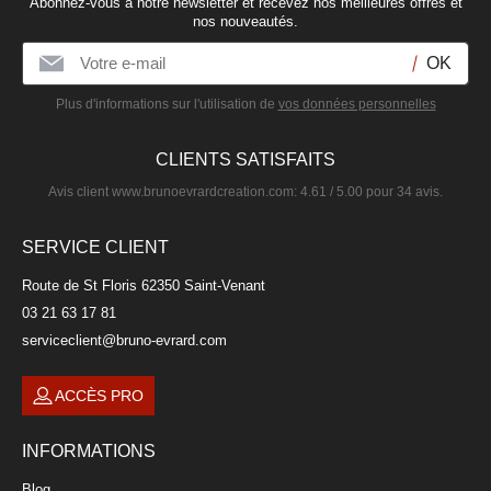
Abonnez-vous à notre newsletter et recevez nos meilleures offres et
CYRNOS
nos nouveautés.
12,50 €
Plus d'informations sur l'utilisation de
vos données personnelles
CLIENTS SATISFAITS
Avis client
www.brunoevrardcreation.com
:
4.61
/
5.00
pour
34
avis.
SERVICE CLIENT
Assiette dessert bleu ciel en céramique 21x21cm
Route de St Floris 62350 Saint-Venant
MATINE
03 21 63 17 81
serviceclient@bruno-evrard.com
6,00 €
ACCÈS PRO
Assiette dessert en céramique 21cm
INFORMATIONS
SALSA
Blog