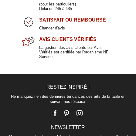
Assiette creuse en porcelaine 16cm
(pour les particuliers)
Délai de 24h à 48h
LOUISON
SATISFAIT
OU REMBOURSÉ
10,90 €
Changer d'avis
AVIS CLIENTS
VÉRIFIÉS
La gestion des avis clients par Avis
Vérifiés est certifiée par l'organisme NF
Service
RESTEZ INSPIRÉ !
Assiette plate jaune en céramique 26x26cm
MATINE
Ne manquez rien des dernières tendances des arts de la table en
suivant nos réseaux.
9,00 €
NEWSLETTER
Assiette creuse blanche en grès 16cm