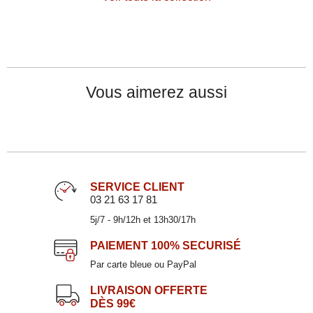
Vous aimerez aussi
SERVICE CLIENT
03 21 63 17 81
5j/7 - 9h/12h et 13h30/17h
Assiette creuse taupe en céramique 19x16cm
MATINE
PAIEMENT
100% SECURISÉ
6,00 €
Par carte bleue ou PayPal
LIVRAISON OFFERTE
DÈS 99€