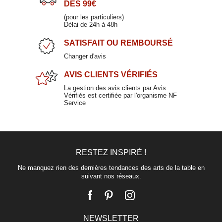
DÈS 99€
(pour les particuliers)
Délai de 24h à 48h
SATISFAIT
OU REMBOURSÉ
Changer d'avis
Paire-tasse à café en grès ficelle 19cl
AVIS CLIENTS
VÉRIFIÉS
TRENDY
La gestion des avis clients par Avis
Vérifiés est certifiée par l'organisme NF
11,90 €
Service
RESTEZ INSPIRÉ !
Ne manquez rien des dernières tendances des arts de la table en
suivant nos réseaux.
NEWSLETTER