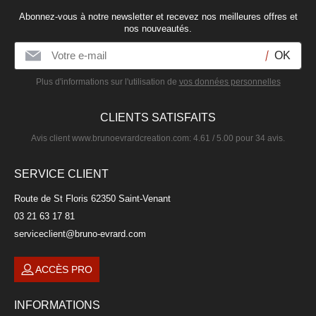
Abonnez-vous à notre newsletter et recevez nos meilleures offres et
nos nouveautés.
Assiette plate en grès gris foncé 27cm
Plus d'informations sur l'utilisation de
vos données personnelles
TRENDY
CLIENTS SATISFAITS
9,90 €
Avis client
www.brunoevrardcreation.com
:
4.61
/
5.00
pour
34
avis.
SERVICE CLIENT
Route de St Floris 62350 Saint-Venant
03 21 63 17 81
serviceclient@bruno-evrard.com
ACCÈS PRO
INFORMATIONS