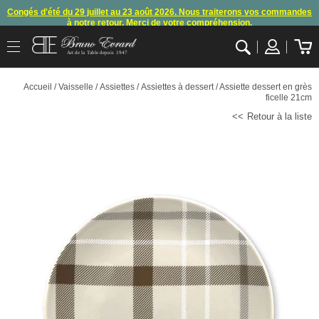
Congés d'été du 29 juillet au 23 août 2026. Nous traiterons vos commandes
à notre retour. Merci de votre compréhension.
Arret des commandes et expéditions. Nous vous donnons rendez-vous à
Art de la Table depuis 1947
notre retour de congés
.
OK
En raison d'un souci technique, le mode de règlement par carte bancaire et
Accueil
/
Vaisselle
/
Assiettes
/
Assiettes à dessert
/ Assiette dessert en grès
paypal ne fonctionnent plus
, merci de nous contacter ou attendre notre
ficelle 21cm
appel pour les consignes.
Retour à la liste
10€ offerts en vous inscrivant à notre newsletter (à partir de 110€ d'achats)