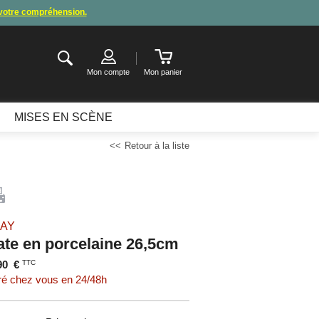
 votre compréhension.
de congés
.
ter ou attendre notre appel pour les consignes.
Mon compte
Mon panier
MISES EN SCÈNE
Retour à la liste
ZAY
late en porcelaine 26,5cm
90
€
TTC
ré chez vous en 24/48h