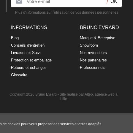
Plus d'informations sur l'utilisation de
vos données personnelles
INFORMATIONS
BRUNO EVRARD
Blog
Marque & Entreprise
Conseils d'entretien
Showroom
Assiette à dessert en porcelaine 21,5cm
Livraison et Suivi
Nos revendeurs
NOIZAY
Protection et emballage
Nos partenaires
Retours et échanges
10,50 €
Professionnels
Glossaire
Copyright 2026 Bruno Evrard -
Site réalisé par Alteo, agence web à
Lille
ion de cookies pour vous proposer des services et offres adaptés.