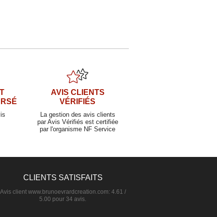
T
AVIS CLIENTS
URSÉ
VÉRIFIÉS
is
La gestion des avis clients
par Avis Vérifiés est certifiée
par l'organisme NF Service
CLIENTS SATISFAITS
Avis client
www.brunoevrardcreation.com
:
4.61
/
5.00
pour
34
avis.