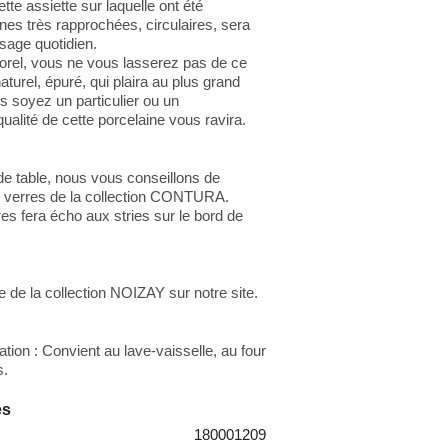
tte assiette sur laquelle ont été
nes très rapprochées, circulaires, sera
usage quotidien.
orel, vous ne vous lasserez pas de ce
aturel, épuré, qui plaira au plus grand
 soyez un particulier ou un
qualité de cette porcelaine vous ravira.
e table, nous vous conseillons de
s verres de la collection
CONTURA
.
res fera écho aux stries sur le bord de
e de la collection NOIZAY sur notre site.
sation : Convient au lave-vaisselle, au four
s.
es
180001209