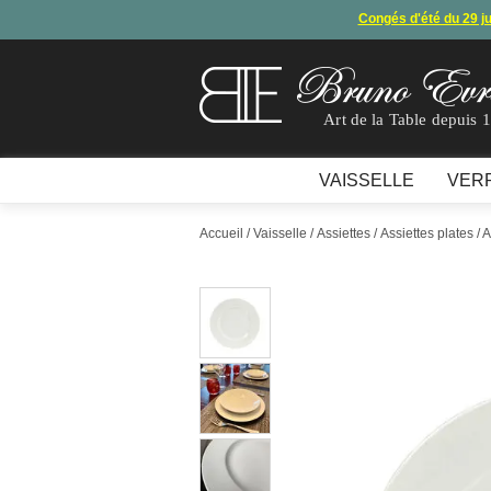
Congés d'été du 29 j
Arret de
En raison d'un souci technique, le mode de règ
Art de la Table depuis 
VAISSELLE
VER
Accueil
/
Vaisselle
/
Assiettes
/
Assiettes plates
/ 