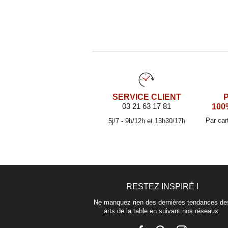
SERVICE CLIENT
03 21 63 17 81
100
Par car
5j/7 - 9h/12h et 13h30/17h
RESTEZ INSPIRÉ !
Ne manquez rien des dernières tendances de
arts de la table en suivant nos réseaux.