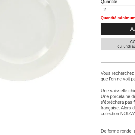
Quantité :
Quantité minimum 
A
CO
du lundi a
Vous recherchez u
que l’on ne voit p
Une vaisselle chic
Une porcelaine de 
s’ébréchera pas f
française. Alors d
collection NOIZAY
De forme ronde, 