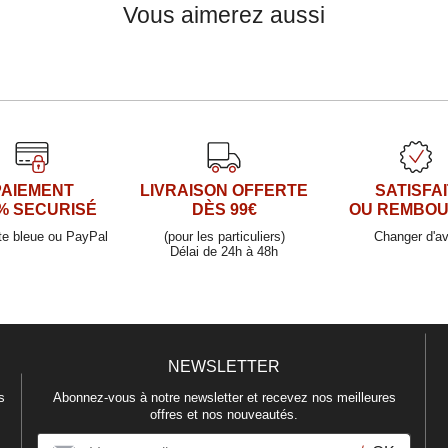
Vous aimerez aussi
PAIEMENT
LIVRAISON OFFERTE
SATISFAI
Assiette creuse en porcelaine 21,5cm
% SECURISÉ
DÈS 99€
OU REMBO
NOIZAY
te bleue ou PayPal
(pour les particuliers)
Changer d'av
Délai de 24h à 48h
12,90 €
Assiette plate en porcelaine 27cm
NEWSLETTER
SOLARA
s
Abonnez-vous à notre newsletter et recevez nos meilleures
10,90 €
offres et nos nouveautés.