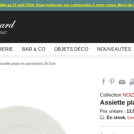
uillet au 23 août 2026. Nous traiterons vos commandes à notre retour. Merci de
s commandes et expéditions. Nous vous donnons rendez-vous à notre retour 
lement par carte bancaire et paypal ne fonctionnent plus
, merci de nous contac
1947
10€ offerts en vous inscrivant à notre newsletter (à partir de 110€ d'achats)
RERIE
BAR & CO
OBJETS DÉCO
NOUVEAUTÉS
Assiette plate en porcelaine 26,5cm
Collection
NOI
Assiette p
Prix unitaire :
13,
En stock.
Liv