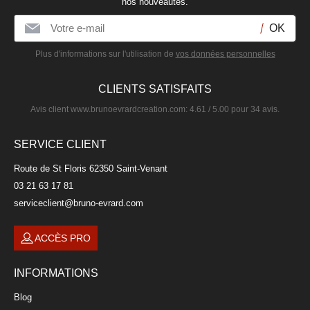
nos nouveautés.
Plus d'informations sur l'utilisation de
vos données personnelles
CLIENTS SATISFAITS
Avis client
www.brunoevrardcreation.com
:
4.61
/
5.00
pour
34
avis.
SERVICE CLIENT
Route de St Floris 62350 Saint-Venant
03 21 63 17 81
serviceclient@bruno-evrard.com
ACCÈS PRO
INFORMATIONS
Blog