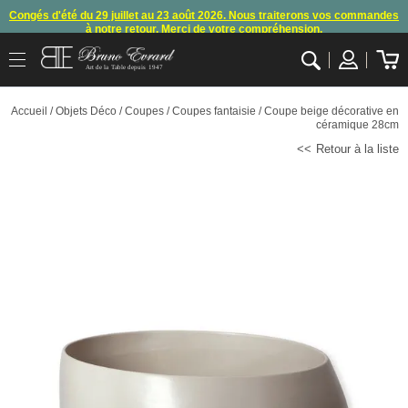
Congés d'été du 29 juillet au 23 août 2026. Nous traiterons vos commandes
à notre retour. Merci de votre compréhension.
Arret des commandes et expéditions. Nous vous donnons rendez-vous à
Art de la Table depuis 1947
notre retour de congés
.
OK
En raison d'un souci technique, le mode de règlement par carte bancaire et
Accueil
/
Objets Déco
/
Coupes
/
Coupes fantaisie
/ Coupe beige décorative en
paypal ne fonctionnent plus
, merci de nous contacter ou attendre notre
céramique 28cm
appel pour les consignes.
Retour à la liste
10€ offerts en vous inscrivant à notre newsletter (à partir de 110€ d'achats)