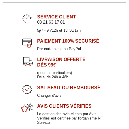
SERVICE CLIENT
03 21 63 17 81
5j/7 - 9h/12h et 13h30/17h
PAIEMENT
100% SECURISÉ
Par carte bleue ou PayPal
LIVRAISON OFFERTE
DÈS 99€
Saladier en porcelaine 25cm
(pour les particuliers)
Délai de 24h à 48h
DAYA DORE
SATISFAIT
OU REMBOURSÉ
60,00 €
Changer d'avis
AVIS CLIENTS
VÉRIFIÉS
La gestion des avis clients par Avis
Vérifiés est certifiée par l'organisme NF
Service