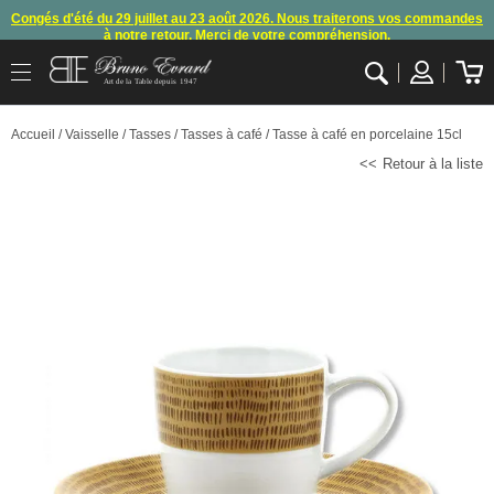
Congés d'été du 29 juillet au 23 août 2026. Nous traiterons vos commandes
à notre retour. Merci de votre compréhension.
Arret des commandes et expéditions. Nous vous donnons rendez-vous à
Art de la Table depuis 1947
notre retour de congés
.
OK
En raison d'un souci technique, le mode de règlement par carte bancaire et
Accueil
/
Vaisselle
/
Tasses
/
Tasses à café
/ Tasse à café en porcelaine 15cl
paypal ne fonctionnent plus
, merci de nous contacter ou attendre notre
appel pour les consignes.
Retour à la liste
10€ offerts en vous inscrivant à notre newsletter (à partir de 110€ d'achats)