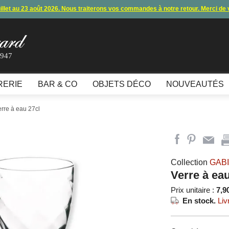
uillet au 23 août 2026. Nous traiterons vos commandes à notre retour. Merci de
s commandes et expéditions. Nous vous donnons rendez-vous à notre retour 
lement par carte bancaire et paypal ne fonctionnent plus
, merci de nous contac
1947
10€ offerts en vous inscrivant à notre newsletter (à partir de 110€ d'achats)
RERIE
BAR & CO
OBJETS DÉCO
NOUVEAUTÉS
erre à eau 27cl
Collection
GAB
Verre à eau
Prix unitaire :
7,9
En stock.
Liv