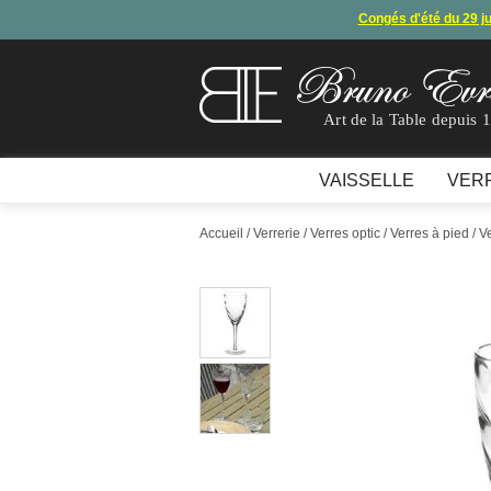
Congés d'été du 29 j
Arret de
En raison d'un souci technique, le mode de règ
Art de la Table depuis 
VAISSELLE
VER
Accueil
/
Verrerie
/
Verres optic
/
Verres à pied
/ V