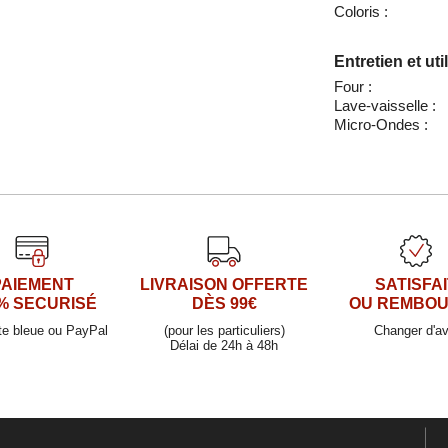
Coloris :
Entretien et uti
Four :
Lave-vaisselle :
Micro-Ondes :
PAIEMENT
LIVRAISON OFFERTE
SATISFAI
% SECURISÉ
DÈS 99€
OU REMBO
te bleue ou PayPal
(pour les particuliers)
Changer d'av
Délai de 24h à 48h