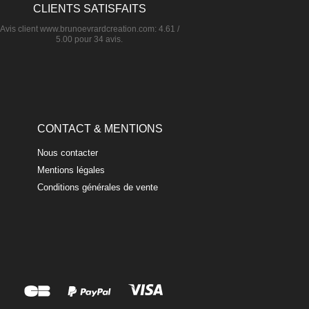
CLIENTS SATISFAITS
Avis client
www.brunoevrardcreation.com
:
4.61
/
5.00
pour
34
avis.
CONTACT & MENTIONS
Nous contacter
Mentions légales
Conditions générales de vente