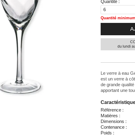
Quantité :
Quantité minimum 
A
CO
du lundi a
Le verre à eau GA
est un verre à cô
de grande qualité
apportant une tou
Caractéristiqu
Référence :
Matières :
Dimensions :
Contenance :
Poids :