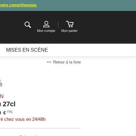
 votre compréhension.
de congés
.
ter ou attendre notre appel pour les consignes.
Mon compte
Mon panier
MISES EN SCÈNE
Retour à la liste
IN
 27cl
0
€
TTC
ré chez vous en 24/48h