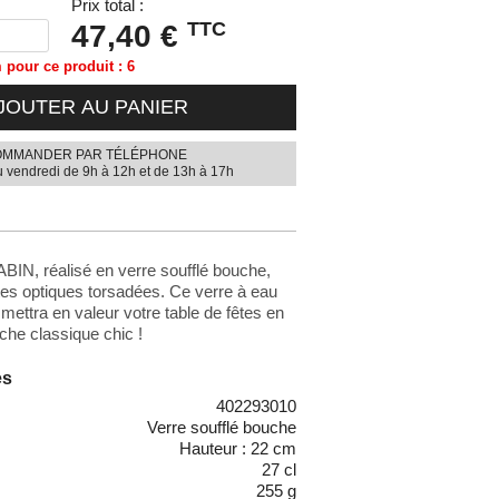
Prix total :
TTC
47,40 €
pour ce produit : 6
JOUTER AU PANIER
MMANDER PAR TÉLÉPHONE
u vendredi de 9h à 12h et de 13h à 17h
BIN, réalisé en verre soufflé bouche,
tes optiques torsadées. Ce verre à eau
 mettra en valeur votre table de fêtes en
che classique chic !
es
402293010
Verre soufflé bouche
Hauteur : 22 cm
27 cl
255 g