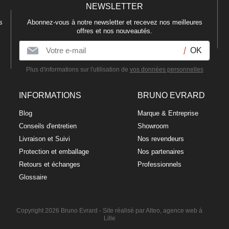
NEWSLETTER
s
Abonnez-vous à notre newsletter et recevez nos meilleures
offres et nos nouveautés.
Plus d'informations sur l'utilisation de
vos données personnelles
INFORMATIONS
BRUNO EVRARD
Blog
Marque & Entreprise
Conseils d'entretien
Showroom
Livraison et Suivi
Nos revendeurs
Protection et emballage
Nos partenaires
Retours et échanges
Professionnels
Glossaire
Copyright 2026 Bruno Evrard -
Site réalisé par Alteo, agence web à
Lille