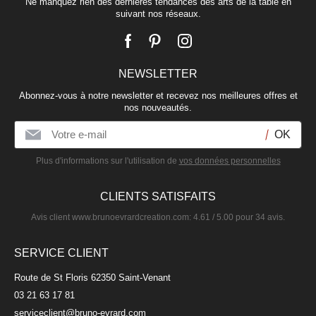
Ne manquez rien des dernières tendances des arts de la table en
suivant nos réseaux.
NEWSLETTER
Gobelet haut en verre 34cl
Abonnez-vous à notre newsletter et recevez nos meilleures offres et
VESUVIO
nos nouveautés.
9,70 €
Plus d'informations sur l'utilisation de
vos données personnelles
CLIENTS SATISFAITS
Avis client
www.brunoevrardcreation.com
:
4.61
/
5.00
pour
34
avis.
SERVICE CLIENT
Route de St Floris 62350 Saint-Venant
03 21 63 17 81
serviceclient@bruno-evrard.com