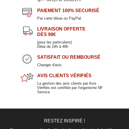
Gobelet bas en verre 32cl
PACK
PAIEMENT
100% SECURISÉ
8,50 €
Par carte bleue ou PayPal
LIVRAISON OFFERTE
DÈS 99€
Gobelet haut gris 31cl
(pour les particuliers)
Délai de 24h à 48h
SCHUSS
SATISFAIT
OU REMBOURSÉ
6,90 €
Changer d'avis
AVIS CLIENTS
VÉRIFIÉS
La gestion des avis clients par Avis
Vérifiés est certifiée par l'organisme NF
Service
RESTEZ INSPIRÉ !