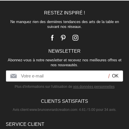
RESTEZ INSPIRÉ !
Ne manquez rien des dernières tendances des arts de la table en
suivant nos réseaux.
NEWSLETTER
Abonnez-vous à notre newsletter et recevez nos meilleures offres et
nos nouveautés.
Plus d'informations sur l'utilisation de
vos données personnelles
CLIENTS SATISFAITS
Avis client
www.brunoevrardcreation.com
:
4.61
/
5.00
pour
34
avis.
SERVICE CLIENT