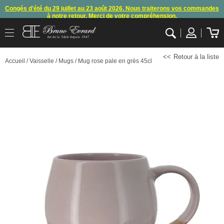
Congés d'été du 29 juillet au 23 août 2026. Nous traiterons vos commandes
à notre retour. Merci de votre compréhension.
Arret des commandes et expéditions. Nous vous donnons rendez-vous à
Art de la Table depuis 1947
notre retour de congés
.
OK
Retour à la liste
En raison d'un souci technique, le mode de règlement par carte bancaire et
Accueil
/
Vaisselle
/
Mugs
/ Mug rose pale en grès 45cl
paypal ne fonctionnent plus
, merci de nous contacter ou attendre notre
appel pour les consignes.
10€ offerts en vous inscrivant à notre newsletter (à partir de 110€ d'achats)