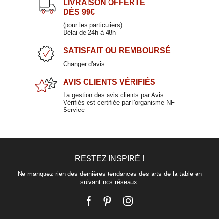
LIVRAISON OFFERTE
DÈS 99€
Tasse à déjeuner en porcelaine 45cl
(pour les particuliers)
Délai de 24h à 48h
FERLAZZO
SATISFAIT
OU REMBOURSÉ
17,90 €
Changer d'avis
AVIS CLIENTS
VÉRIFIÉS
La gestion des avis clients par Avis
Vérifiés est certifiée par l'organisme NF
Service
RESTEZ INSPIRÉ !
Mug bleu ciel en grès 45cl
ECLIPSE
Ne manquez rien des dernières tendances des arts de la table en
suivant nos réseaux.
13,90 €