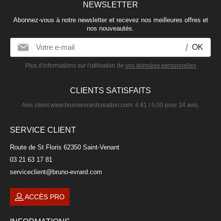
NEWSLETTER
Mug en porcelaine 36cl
Abonnez-vous à notre newsletter et recevez nos meilleures offres et
PEACOCK
nos nouveautés.
14,50 €
Plus d'informations sur l'utilisation de
vos données personnelles
CLIENTS SATISFAITS
Avis client
www.brunoevrardcreation.com
:
4.61
/
5.00
pour
34
avis.
SERVICE CLIENT
Route de St Floris 62350 Saint-Venant
03 21 63 17 81
serviceclient@bruno-evrard.com
ACCÈS PRO
Mug en porcelaine 37cl