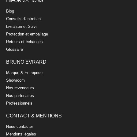
INFORMATIONS
SMILE STYLE
Blog
11,90 €
Conseils d'entretien
Livraison et Suivi
Protection et emballage
Retours et échanges
Glossaire
BRUNO EVRARD
Marque & Entreprise
Showroom
Nos revendeurs
Nos partenaires
Professionnels
CONTACT & MENTIONS
Mug Cottage Blossom en porcelaine Bone China 40cl
Nous contacter
CASHMERE
Mentions légales