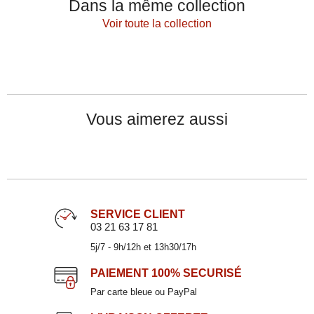
Dans la même collection
Voir toute la collection
Vous aimerez aussi
SERVICE CLIENT
03 21 63 17 81
5j/7 - 9h/12h et 13h30/17h
Mug rouille en grès 45cl
ECLIPSE
PAIEMENT
100% SECURISÉ
13,90 €
Par carte bleue ou PayPal