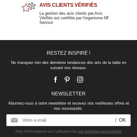
AVIS CLIENTS
VÉRIFIÉS
La gestion des avis clients par Avis
Vérifiés est certifiée par l'organisme NF
Service
RESTEZ INSPIRÉ !
Verre à cognac 46.5cl
BARELY
Ne manquez rien des dernières tendances des arts de la table en
suivant nos réseaux.
11,90 €
NEWSLETTER
Verre à gin en verre 67cl
Abonnez-vous à notre newsletter et recevez nos meilleures offres et
FLAMEL
nos nouveautés.
13,30 €
Plus d'informations sur l'utilisation de
vos données personnelles