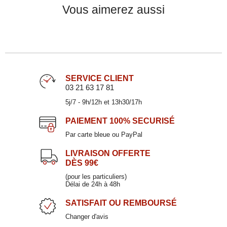
Vous aimerez aussi
SERVICE CLIENT
03 21 63 17 81
5j/7 - 9h/12h et 13h30/17h
Flûte à champagne 21cl
BARELY
PAIEMENT
100% SECURISÉ
10,50 €
Par carte bleue ou PayPal
LIVRAISON OFFERTE
DÈS 99€
Verre à Gin 80cl
(pour les particuliers)
Délai de 24h à 48h
ATOS
SATISFAIT
OU REMBOURSÉ
13,90 €
Changer d'avis