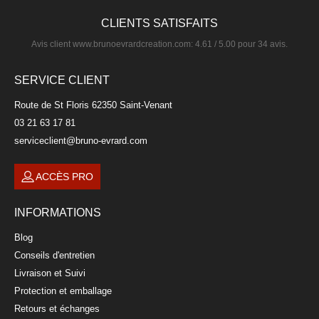
CLIENTS SATISFAITS
Avis client
www.brunoevrardcreation.com
:
4.61
/
5.00
pour
34
avis.
SERVICE CLIENT
Route de St Floris 62350 Saint-Venant
03 21 63 17 81
serviceclient@bruno-evrard.com
ACCÈS PRO
Verre à Spritz 53cl
INFORMATIONS
FLAMEL
Blog
12,90 €
Conseils d'entretien
Livraison et Suivi
Protection et emballage
Retours et échanges