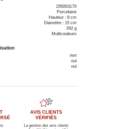
195003170
Porcelaine
Hauteur : 8 cm
Diamètre : 15 cm
392 g
Multicouleurs
lisation
non
oui
oui
T
AVIS CLIENTS
URSÉ
VÉRIFIÉS
is
La gestion des avis clients