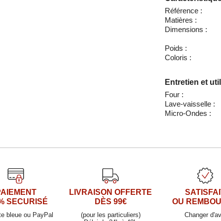
Référence :
Matières :
Dimensions :
Poids :
Coloris :
Entretien et uti
Four :
Lave-vaisselle :
Micro-Ondes :
PAIEMENT
LIVRAISON OFFERTE
SATISFAI
% SECURISÉ
DÈS 99€
OU REMBO
te bleue ou PayPal
(pour les particuliers)
Changer d'av