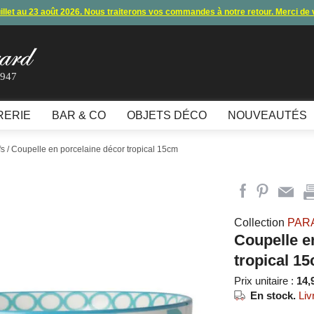
uillet au 23 août 2026. Nous traiterons vos commandes à notre retour. Merci de
s commandes et expéditions. Nous vous donnons rendez-vous à notre retour 
lement par carte bancaire et paypal ne fonctionnent plus
, merci de nous contac
1947
10€ offerts en vous inscrivant à notre newsletter (à partir de 110€ d'achats)
RERIE
BAR & CO
OBJETS DÉCO
NOUVEAUTÉS
fs
/ Coupelle en porcelaine décor tropical 15cm
Collection
PAR
Coupelle e
tropical 1
Prix unitaire :
14,
En stock.
Liv