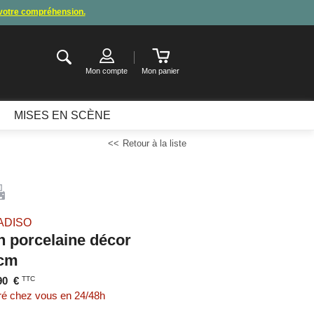
 votre compréhension.
de congés
.
ter ou attendre notre appel pour les consignes.
Mon compte
Mon panier
MISES EN SCÈNE
Retour à la liste
ADISO
n porcelaine décor
5cm
90
€
TTC
ré chez vous en 24/48h