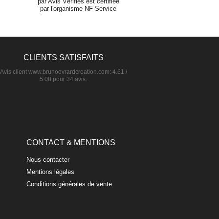
par Avis Vérifiés est certifiée
par l'organisme NF Service
CLIENTS SATISFAITS
Avis client
www.brunoevrardcreation.com
:
4.61
/
5.00
pour
34
avis.
CONTACT & MENTIONS
Nous contacter
Mentions légales
Conditions générales de vente