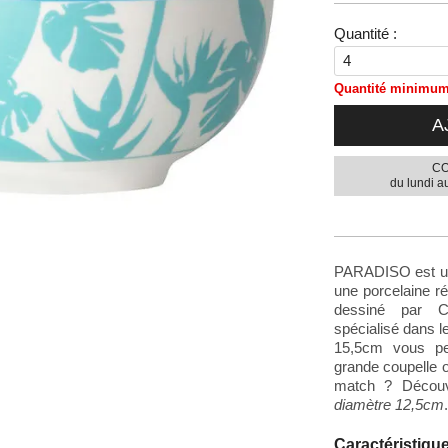
Quantité :
Quantité minimum 
A
CO
du lundi a
PARADISO est une
une porcelaine ré
dessiné par Ch
spécialisé dans l
15,5cm vous p
grande coupelle 
match ? Découv
diamètre 12,5cm
.
Caractéristiqu