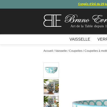
Congés d'été du 29 j
Arret de
En raison d'un souci technique, le mode de règ
Art de la Table depuis 
VAISSELLE
VER
Accueil
/
Vaisselle
/
Coupelles
/
Coupelles à moti