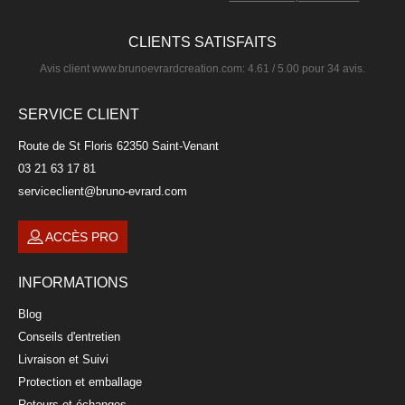
CLIENTS SATISFAITS
Avis client
www.brunoevrardcreation.com
:
4.61
/
5.00
pour
34
avis.
SERVICE CLIENT
Plat à compartiments 35x24cm
Route de St Floris 62350 Saint-Venant
MARJORIE
03 21 63 17 81
serviceclient@bruno-evrard.com
34,90 €
ACCÈS PRO
INFORMATIONS
Blog
Conseils d'entretien
Livraison et Suivi
Protection et emballage
Retours et échanges