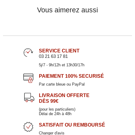
Vous aimerez aussi
SERVICE CLIENT
03 21 63 17 81
5j/7 - 9h/12h et 13h30/17h
Plat à cake 41x19cm
MARJORIE
PAIEMENT
100% SECURISÉ
29,90 €
Par carte bleue ou PayPal
LIVRAISON OFFERTE
DÈS 99€
Coupelles en faïence 26x9cm + plateau - Coffret
(pour les particuliers)
Délai de 24h à 48h
TAO
SATISFAIT
OU REMBOURSÉ
28,50 €
Changer d'avis