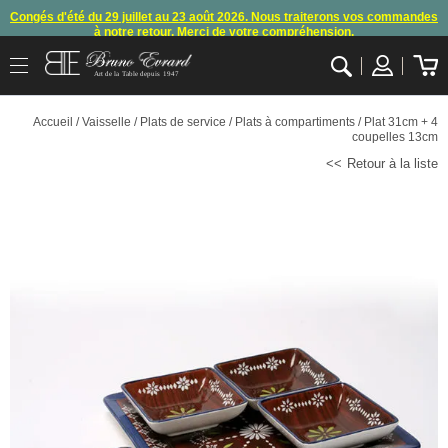
Congés d'été du 29 juillet au 23 août 2026. Nous traiterons vos commandes
à notre retour. Merci de votre compréhension.
Arret des commandes et expéditions. Nous vous donnons rendez-vous à
Art de la Table depuis 1947
notre retour de congés
.
OK
En raison d'un souci technique, le mode de règlement par carte bancaire et
Accueil
/
Vaisselle
/
Plats de service
/
Plats à compartiments
/ Plat 31cm + 4
paypal ne fonctionnent plus
, merci de nous contacter ou attendre notre
coupelles 13cm
appel pour les consignes.
Retour à la liste
10€ offerts en vous inscrivant à notre newsletter (à partir de 110€ d'achats)