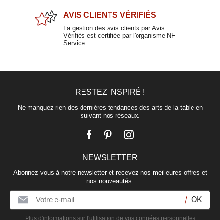
AVIS CLIENTS
VÉRIFIÉS
La gestion des avis clients par Avis
Vérifiés est certifiée par l'organisme NF
Service
RESTEZ INSPIRÉ !
Plat à tarte 30cm
MARJORIE
Ne manquez rien des dernières tendances des arts de la table en
suivant nos réseaux.
39,90 €
NEWSLETTER
Plat à compartiments blanc en terre cuite 23x11x10cm
Abonnez-vous à notre newsletter et recevez nos meilleures offres et
DIGO
nos nouveautés.
31,90 €
Plus d'informations sur l'utilisation de
vos données personnelles