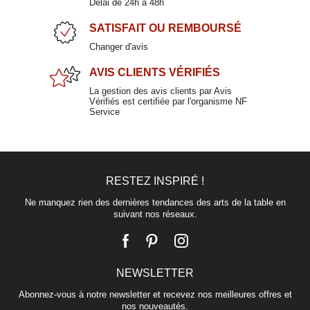
Délai de 24h à 48h
BELEM
SATISFAIT
OU REMBOURSÉ
13,00 €
Changer d'avis
AVIS CLIENTS
VÉRIFIÉS
La gestion des avis clients par Avis
Vérifiés est certifiée par l'organisme NF
Service
RESTEZ INSPIRÉ !
Plat à four pour Welsh en porcelaine 17,5cm
REMI
Ne manquez rien des dernières tendances des arts de la table en
suivant nos réseaux.
12,00 €
NEWSLETTER
Abonnez-vous à notre newsletter et recevez nos meilleures offres et
nos nouveautés.