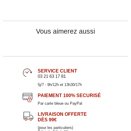
Vous aimerez aussi
SERVICE CLIENT
03 21 63 17 81
5j/7 - 9h/12h et 13h30/17h
Plat à four ovale en porcelaine 34x20cm
REMI
PAIEMENT
100% SECURISÉ
45,00 €
Par carte bleue ou PayPal
LIVRAISON OFFERTE
DÈS 99€
Assiette plate en porcelaine 27cm
(pour les particuliers)