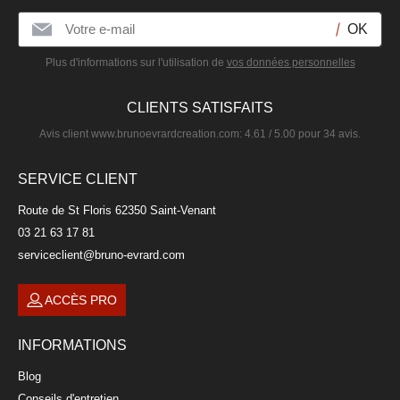
Plus d'informations sur l'utilisation de
vos données personnelles
CLIENTS SATISFAITS
Avis client
www.brunoevrardcreation.com
:
4.61
/
5.00
pour
34
avis.
SERVICE CLIENT
Route de St Floris 62350 Saint-Venant
03 21 63 17 81
serviceclient@bruno-evrard.com
ACCÈS PRO
INFORMATIONS
Blog
Conseils d'entretien