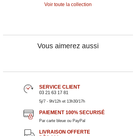
Voir toute la collection
Vous aimerez aussi
SERVICE CLIENT
03 21 63 17 81
5j/7 - 9h/12h et 13h30/17h
Gobelet bas 38cl
SICILE
PAIEMENT
100% SECURISÉ
7,90 €
Par carte bleue ou PayPal
LIVRAISON OFFERTE