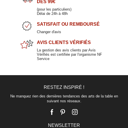
DÈS 99€
Verre à vin rouge en verre 25cl
(pour les particuliers)
Délai de 24h à 48h
SQUARE
SATISFAIT
OU REMBOURSÉ
11,50 €
Changer d'avis
AVIS CLIENTS
VÉRIFIÉS
La gestion des avis clients par Avis
Vérifiés est certifiée par l'organisme NF
Service
RESTEZ INSPIRÉ !
Ne manquez rien des dernières tendances des arts de la table en
suivant nos réseaux.
NEWSLETTER