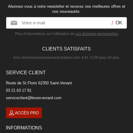
Verre à vin blanc 35cl
Abonnez-vous à notre newsletter et recevez nos meilleures offres et
FAMOUS
nos nouveautés.
10,90 €
Plus d'informations sur l'utilisation de
vos données personnelles
CLIENTS SATISFAITS
Avis client
www.brunoevrardcreation.com
:
4.61
/
5.00
pour
34
avis.
SERVICE CLIENT
Route de St Floris 62350 Saint-Venant
03 21 63 17 81
serviceclient@bruno-evrard.com
ACCÈS PRO
Verre à vin blanc 43cl
INFORMATIONS
SULLY