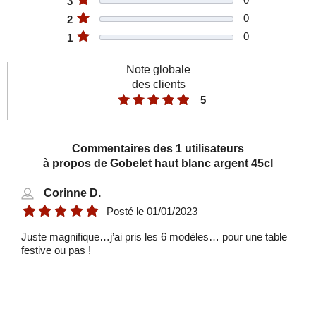
3
0
2
Assiette à huîtres en porcelaine 24,5cm
0
1
MAINTENON
Note globale
16,50 €
des clients
5
Commentaires des 1 utilisateurs
à propos de Gobelet haut blanc argent 45cl
Corinne D.
Posté le
01/01/2023
Gobelet haut blanc bronze 45cl
Juste magnifique…j’ai pris les 6 modèles… pour une table
festive ou pas !
TORNADO
11,90 €