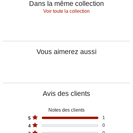
Dans la même collection
Voir toute la collection
Vous aimerez aussi
Avis des clients
Gobelet haut blanc or 45cl
Notes des clients
TORNADO
1
5
11,90 €
0
4
0