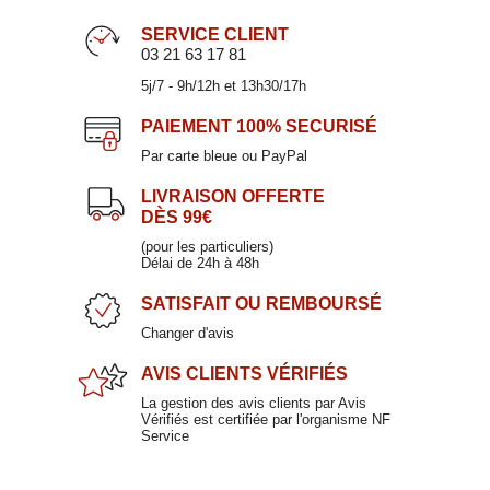
Vase en verre 25cm
SERVICE CLIENT
TRAVIATA
03 21 63 17 81
5j/7 - 9h/12h et 13h30/17h
47,50 €
PAIEMENT
100% SECURISÉ
Par carte bleue ou PayPal
LIVRAISON OFFERTE
NEW !
DÈS 99€
(pour les particuliers)
Délai de 24h à 48h
SATISFAIT
OU REMBOURSÉ
Gobelet haut noir argent 45cl
Changer d'avis
TORNADO
AVIS CLIENTS
VÉRIFIÉS
11,90 €
La gestion des avis clients par Avis
Vérifiés est certifiée par l'organisme NF
Service
Gobelet bas en cristallin 39cl