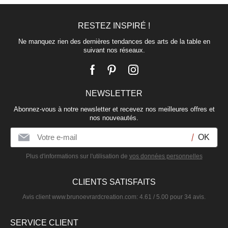
AROMES
RESTEZ INSPIRÉ !
6,90 €
Ne manquez rien des dernières tendances des arts de la table en
suivant nos réseaux.
NEWSLETTER
Abonnez-vous à notre newsletter et recevez nos meilleures offres et
nos nouveautés.
Plus d'informations sur l'utilisation de
vos données personnelles
CLIENTS SATISFAITS
Avis client
www.brunoevrardcreation.com
:
4.61
/
5.00
pour
34
avis.
SERVICE CLIENT