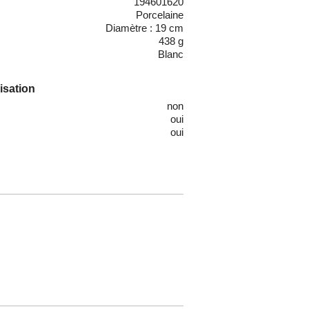
194601620
Porcelaine
Diamètre : 19 cm
438 g
Blanc
lisation
non
oui
oui