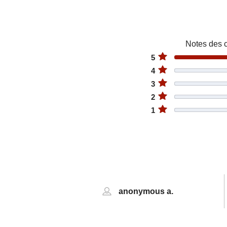
Notes des c
5
4
3
2
1
anonymous a.