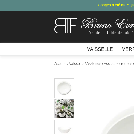
Congés d'été du 29 j
Arret de
En raison d'un souci technique, le mode de règ
Art de la Table depuis 
VAISSELLE
VER
Accueil
/
Vaisselle
/
Assiettes
/
Assiettes creuses
/