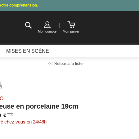
 votre compréhension.
de congés
.
ter ou attendre notre appel pour les consignes.
Mon compte
Mon panier
MISES EN SCÈNE
Retour à la liste
IO
reuse en porcelaine 19cm
0
€
TTC
ré chez vous en 24/48h