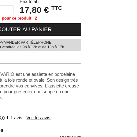
Prix total :
TTC
17,80 €
pour ce produit : 2
JOUTER AU PANIER
MMANDER PAR TÉLÉPHONE
u vendredi de 9h à 12h et de 13h à 17h
 VARIO est une assiette en porcelaine
à la fois ronde et ovale. Son design très
rprendre vos convives. L'assiette creuse
te pour présenter une soupe ou une
.
1
avis -
Voir les avis
5.0
es