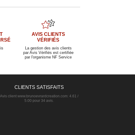
T
AVIS CLIENTS
URSÉ
VÉRIFIÉS
is
La gestion des avis clients
par Avis Vérifiés est certifiée
par l'organisme NF Service
CLIENTS SATISFAITS
Avis client
www.brunoevrardcreation.com
:
4.61
/
5.00
pour
34
avis.