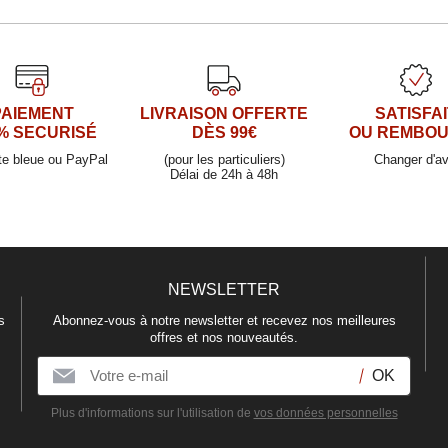
PAIEMENT
LIVRAISON OFFERTE
SATISFAI
% SECURISÉ
DÈS 99€
OU REMBO
te bleue ou PayPal
(pour les particuliers)
Changer d'av
Délai de 24h à 48h
NEWSLETTER
s
Abonnez-vous à notre newsletter et recevez nos meilleures
offres et nos nouveautés.
Plus d'informations sur l'utilisation de
vos données personnelles