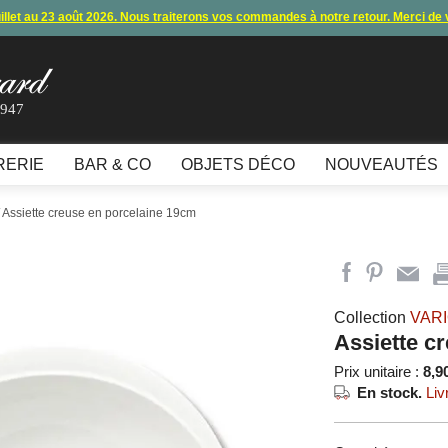
uillet au 23 août 2026. Nous traiterons vos commandes à notre retour. Merci de
s commandes et expéditions. Nous vous donnons rendez-vous à notre retour 
lement par carte bancaire et paypal ne fonctionnent plus
, merci de nous contac
1947
10€ offerts en vous inscrivant à notre newsletter (à partir de 110€ d'achats)
RERIE
BAR & CO
OBJETS DÉCO
NOUVEAUTÉS
 Assiette creuse en porcelaine 19cm
Collection
VAR
Assiette c
Prix unitaire :
8,9
En stock.
Liv