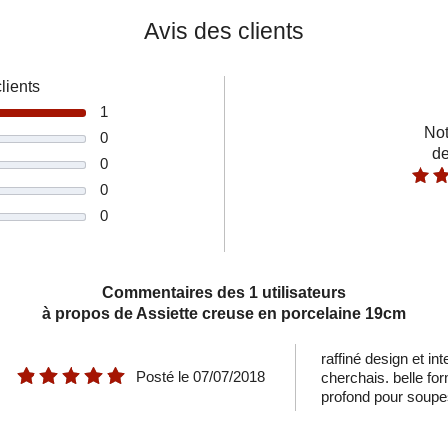
Avis des clients
lients
1
Not
0
de
0
0
Assiette dessert en porcelaine 22cm
0
VARIO
7,50 €
Commentaires des 1 utilisateurs
à propos de Assiette creuse en porcelaine 19cm
raffiné design et i
Posté le
07/07/2018
cherchais. belle fo
profond pour soupes