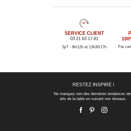
SERVICE CLIENT
03 21 63 17 81
100
Par car
5j/7 - 9h/12h et 13h30/17h
RESTEZ INSPIRÉ !
Ne manquez rien des dernières tendances de
arts de la table en suivant nos réseaux.