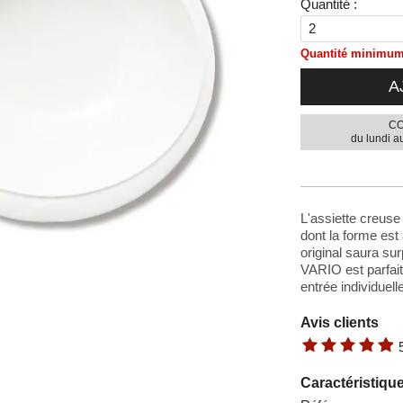
Quantité :
Quantité minimum 
A
CO
du lundi a
L'assiette creuse
dont la forme est 
original saura su
VARIO est parfai
entrée individuelle
Avis clients
Caractéristiqu