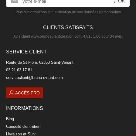
Plus d'informations sur l'utilisation de
vos données personnelles
CLIENTS SATISFAITS
Avis client
www.brunoevrardcreation.com
:
4.61
/
5.00
pour
34
avis.
SERVICE CLIENT
Route de St Floris 62350 Saint-Venant
03 21 63 17 81
serviceclient@bruno-evrard.com
ACCÈS PRO
INFORMATIONS
Blog
Conseils d'entretien
Livraison et Suivi