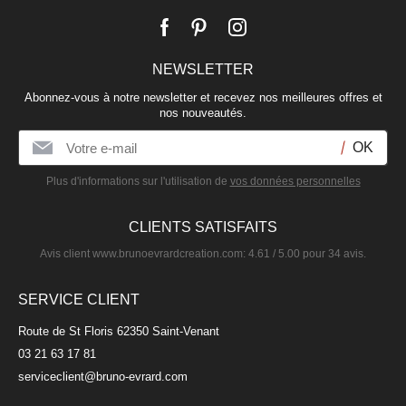
NEWSLETTER
Abonnez-vous à notre newsletter et recevez nos meilleures offres et
nos nouveautés.
Plus d'informations sur l'utilisation de
vos données personnelles
CLIENTS SATISFAITS
Avis client
www.brunoevrardcreation.com
:
4.61
/
5.00
pour
34
avis.
SERVICE CLIENT
Route de St Floris 62350 Saint-Venant
03 21 63 17 81
serviceclient@bruno-evrard.com