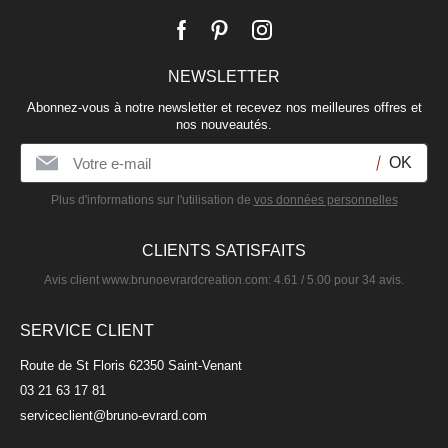
NEWSLETTER
Abonnez-vous à notre newsletter et recevez nos meilleures offres et
nos nouveautés.
Plus d'informations sur l'utilisation de
vos données personnelles
CLIENTS SATISFAITS
Avis client
www.brunoevrardcreation.com
:
4.61
/
5.00
pour
34
avis.
SERVICE CLIENT
Route de St Floris 62350 Saint-Venant
03 21 63 17 81
serviceclient@bruno-evrard.com