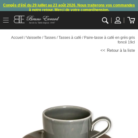
Congés d'été du 29 juillet au 23 août 2026. Nous traiterons vos commandes
à notre retour. Merci de votre compréhension.
Arret des commandes et expéditions. Nous vous donnons rendez-vous à
Art de la Table depuis 1947
notre retour de congés
.
OK
En raison d'un souci technique, le mode de règlement par carte bancaire et
Accueil
/
Vaisselle
/
Tasses
/
Tasses à café
/ Paire-tasse à café en grès gris
paypal ne fonctionnent plus
, merci de nous contacter ou attendre notre
foncé 19cl
appel pour les consignes.
Retour à la liste
10€ offerts en vous inscrivant à notre newsletter (à partir de 110€ d'achats)