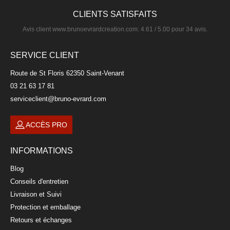
CLIENTS SATISFAITS
Avis client
www.brunoevrardcreation.com
:
4.61
/
5.00
pour
34
avis.
Paire-tasse à café en grès ficelle 19cl
SERVICE CLIENT
TRENDY
Route de St Floris 62350 Saint-Venant
11,90 €
03 21 63 17 81
serviceclient@bruno-evrard.com
ACCÈS PRO
INFORMATIONS
Blog
Conseils d'entretien
Livraison et Suivi
Protection et emballage
Retours et échanges