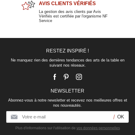
AVIS CLIENTS
VÉRIFIÉS
La gestion des avis clients par Avis
Vérifiés est certifiée par l'organisme NF
Service
Paire-tasse à café en grès ficelle 10cl
TRENDY
RESTEZ INSPIRÉ !
9,90 €
Ne manquez rien des dernières tendances des arts de la table en
suivant nos réseaux.
NEWSLETTER
Abonnez-vous à notre newsletter et recevez nos meilleures offres et
nos nouveautés.
Plus d'informations sur l'utilisation de
vos données personnelles