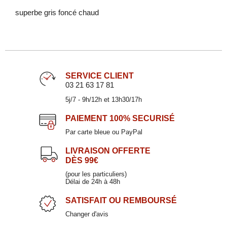
superbe gris foncé chaud
SERVICE CLIENT
Assiette dessert en grès ficelle 21cm
03 21 63 17 81
TRENDY
5j/7 - 9h/12h et 13h30/17h
8,90 €
PAIEMENT
100% SECURISÉ
Par carte bleue ou PayPal
LIVRAISON OFFERTE
DÈS 99€
(pour les particuliers)
Délai de 24h à 48h
SATISFAIT
OU REMBOURSÉ
Changer d'avis